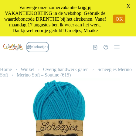
X
Vanwege onze zomervakantie krijg jij
VAKANTIEKORTING in de webshop. Gebruik de
waardeboncode DRENTHE bij het afrekenen. Vanaf
OK
maandag 17 augustus ben ik weer aan het werk.
Dankjewel voor je geduld! Groetjes, Maaike
Ga
naar
Kadootjes
Winkelwagen
de
inhoud
Home
›
Winkel
›
Overig handwerk garen
›
Scheepjes Merino
Soft
›
Merino Soft – Soutine (615)