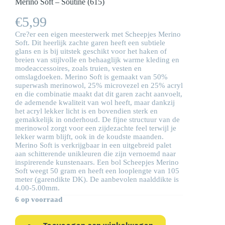
Merino Soft – Soutine (615)
€
5,99
Cre?er een eigen meesterwerk met Scheepjes Merino
Soft. Dit heerlijk zachte garen heeft een subtiele
glans en is bij uitstek geschikt voor het haken of
breien van stijlvolle en behaaglijk warme kleding en
modeaccessoires, zoals truien, vesten en
omslagdoeken. Merino Soft is gemaakt van 50%
superwash merinowol, 25% microvezel en 25% acryl
en die combinatie maakt dat dit garen zacht aanvoelt,
de ademende kwaliteit van wol heeft, maar dankzij
het acryl lekker licht is en bovendien sterk en
gemakkelijk in onderhoud. De fijne structuur van de
merinowol zorgt voor een zijdezachte feel terwijl je
lekker warm blijft, ook in de koudste maanden.
Merino Soft is verkrijgbaar in een uitgebreid palet
aan schitterende unikleuren die zijn vernoemd naar
inspirerende kunstenaars. Een bol Scheepjes Merino
Soft weegt 50 gram en heeft een looplengte van 105
meter (garendikte DK). De aanbevolen naalddikte is
4.00-5.00mm.
6 op voorraad