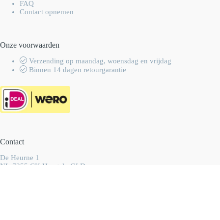
FAQ
Contact opnemen
Onze voorwaarden
Verzending op maandag, woensdag en vrijdag
Binnen 14 dagen retourgarantie
Contact
De Heurne 1
NL-7255 CK Hengelo GLD
Nederland
info@wolhalla.nl
+31 (0)657349751
Copyright 2003-2026 Wolhalla
-
Algemene voorwaarden
-
Privacyverklaring
- Ontwikkeld door
Best4u Group B.V.