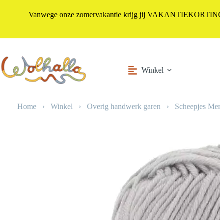
Vanwege onze zomervakantie krijg jij VAKANTIEKORTING i
Ga
naar
de
inhoud
Winkel
Home
›
Winkel
›
Overig handwerk garen
›
Scheepjes Mer