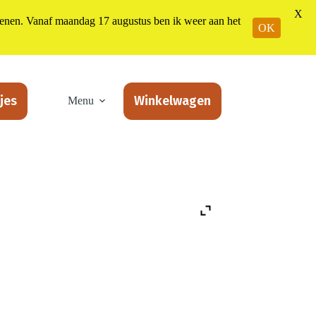
X
n. Vanaf maandag 17 augustus ben ik weer aan het
OK
jes
Winkelwagen
Menu