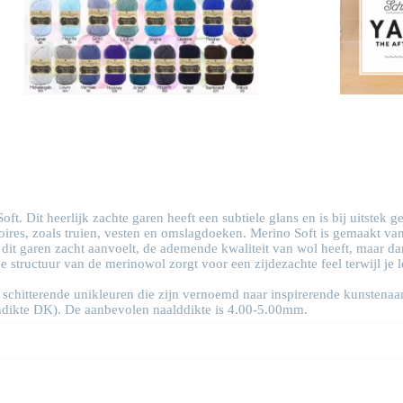
. Dit heerlijk zachte garen heeft een subtiele glans en is bij uitstek g
soires, zoals truien, vesten en omslagdoeken. Merino Soft is gemaakt
it garen zacht aanvoelt, de ademende kwaliteit van wol heeft, maar dankz
 structuur van de merinowol zorgt voor een zijdezachte feel terwijl je l
an schitterende unikleuren die zijn vernoemd naar inspirerende kunstena
ndikte DK). De aanbevolen naalddikte is 4.00-5.00mm.