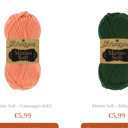
ino Soft – Caravaggio (642)
Merino Soft – Milla
€
5,99
€
5,99