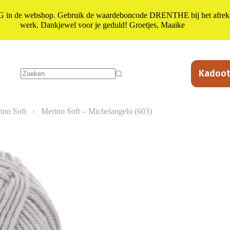
n de webshop. Gebruik de waardeboncode DRENTHE bij het afrekene
werk. Dankjewel voor je geduld! Groetjes, Maaike
Kadoot
Geen
resultaten
ino Soft
›
Merino Soft – Michelangelo (603)