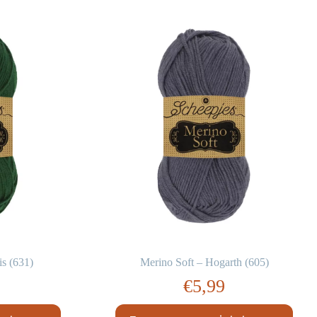
is (631)
Merino Soft – Hogarth (605)
€
5,99