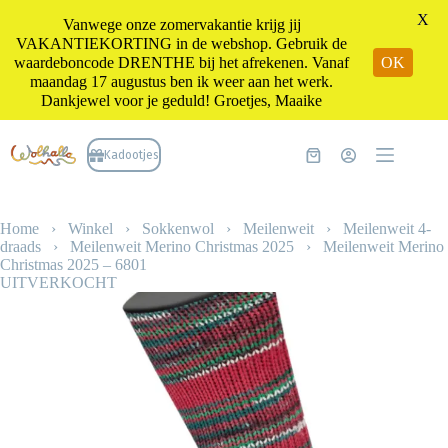
X
Vanwege onze zomervakantie krijg jij
VAKANTIEKORTING in de webshop. Gebruik de
waardeboncode DRENTHE bij het afrekenen. Vanaf
OK
maandag 17 augustus ben ik weer aan het werk.
Dankjewel voor je geduld! Groetjes, Maaike
Ga
naar
Kadootjes
Winkelwagen
de
inhoud
Home
›
Winkel
›
Sokkenwol
›
Meilenweit
›
Meilenweit 4-
draads
›
Meilenweit Merino Christmas 2025
›
Meilenweit Merino
Christmas 2025 – 6801
UITVERKOCHT