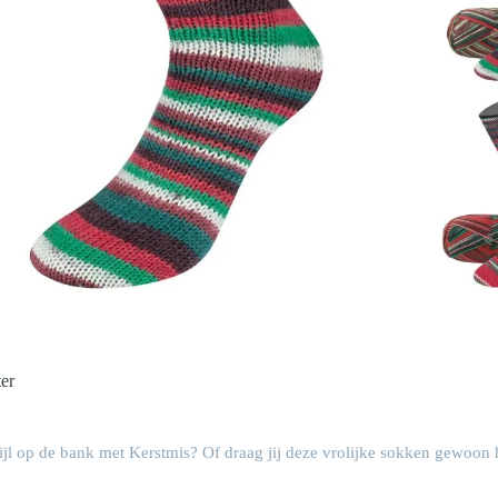
er
tijl op de bank met Kerstmis? Of draag jij deze vrolijke sokken gewoon 