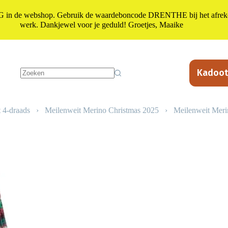
n de webshop. Gebruik de waardeboncode DRENTHE bij het afrekene
werk. Dankjewel voor je geduld! Groetjes, Maaike
Kadoot
Geen
resultaten
 4-draads
›
Meilenweit Merino Christmas 2025
›
Meilenweit Merin