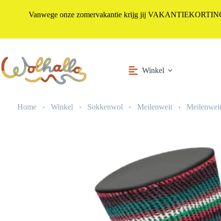
Vanwege onze zomervakantie krijg jij VAKANTIEKORTING i
Ga
naar
de
inhoud
Winkel
Home
›
Winkel
›
Sokkenwol
›
Meilenweit
›
Meilenweit