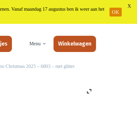
X
n. Vanaf maandag 17 augustus ben ik weer aan het
OK
jes
Winkelwagen
Menu
o Christmas 2025 – 6803 – met glitter