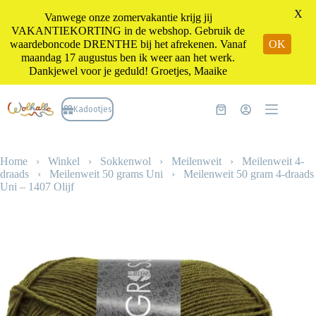
X
Vanwege onze zomervakantie krijg jij
VAKANTIEKORTING in de webshop. Gebruik de
waardeboncode DRENTHE bij het afrekenen. Vanaf
OK
maandag 17 augustus ben ik weer aan het werk.
Dankjewel voor je geduld! Groetjes, Maaike
Ga
naar
Kadootjes
Winkelwagen
de
inhoud
Home
›
Winkel
›
Sokkenwol
›
Meilenweit
›
Meilenweit 4-
draads
›
Meilenweit 50 grams Uni
›
Meilenweit 50 gram 4-draads
Uni – 1407 Olijf