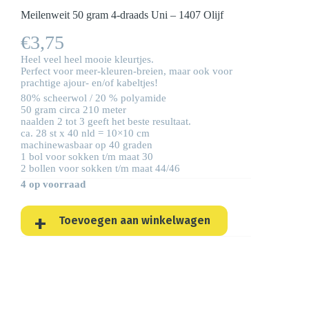
Meilenweit 50 gram 4-draads Uni – 1407 Olijf
€
3,75
Heel veel heel mooie kleurtjes.
Perfect voor meer-kleuren-breien, maar ook voor
prachtige ajour- en/of kabeltjes!
80% scheerwol / 20 % polyamide
50 gram circa 210 meter
naalden 2 tot 3 geeft het beste resultaat.
ca. 28 st x 40 nld = 10×10 cm
machinewasbaar op 40 graden
1 bol voor sokken t/m maat 30
2 bollen voor sokken t/m maat 44/46
4 op voorraad
Toevoegen aan winkelwagen