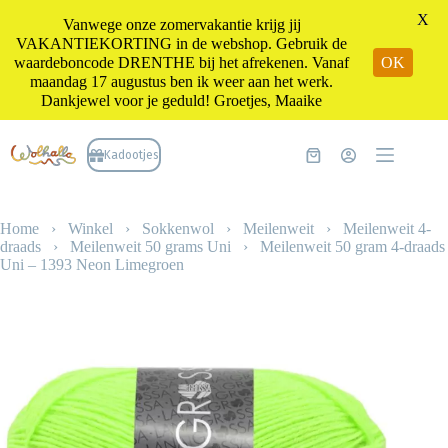
X
Vanwege onze zomervakantie krijg jij
VAKANTIEKORTING in de webshop. Gebruik de
waardeboncode DRENTHE bij het afrekenen. Vanaf
OK
maandag 17 augustus ben ik weer aan het werk.
Dankjewel voor je geduld! Groetjes, Maaike
Ga
naar
Kadootjes
Winkelwagen
de
inhoud
Home
›
Winkel
›
Sokkenwol
›
Meilenweit
›
Meilenweit 4-
draads
›
Meilenweit 50 grams Uni
›
Meilenweit 50 gram 4-draads
Uni – 1393 Neon Limegroen