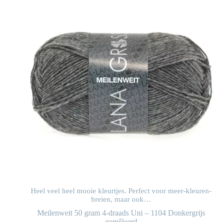
n-
Heel veel heel mooie kleurtjes. Perfect voor meer-kleuren-
breien, maar ook…
Meilenweit 50 gram 4-draads Uni – 1104 Donkergrijs
gemêleerd