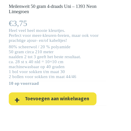
Meilenweit 50 gram 4-draads Uni – 1393 Neon
Limegroen
€
3,75
Heel veel heel mooie kleurtjes.
Perfect voor meer-kleuren-breien, maar ook voor
prachtige ajour- en/of kabeltjes!
80% scheerwol / 20 % polyamide
50 gram circa 210 meter
naalden 2 tot 3 geeft het beste resultaat.
ca. 28 st x 40 nld = 10×10 cm
machinewasbaar op 40 graden
1 bol voor sokken t/m maat 30
2 bollen voor sokken t/m maat 44/46
10 op voorraad
Toevoegen aan winkelwagen