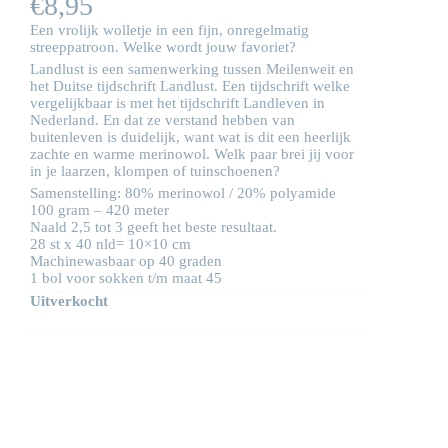
€
8,95
Een vrolijk wolletje in een fijn, onregelmatig
streeppatroon. Welke wordt jouw favoriet?
Landlust is een samenwerking tussen Meilenweit en
het Duitse tijdschrift Landlust. Een tijdschrift welke
vergelijkbaar is met het tijdschrift Landleven in
Nederland. En dat ze verstand hebben van
buitenleven is duidelijk, want wat is dit een heerlijk
zachte en warme merinowol. Welk paar brei jij voor
in je laarzen, klompen of tuinschoenen?
Samenstelling: 80% merinowol / 20% polyamide
100 gram – 420 meter
Naald 2,5 tot 3 geeft het beste resultaat.
28 st x 40 nld= 10×10 cm
Machinewasbaar op 40 graden
1 bol voor sokken t/m maat 45
Uitverkocht