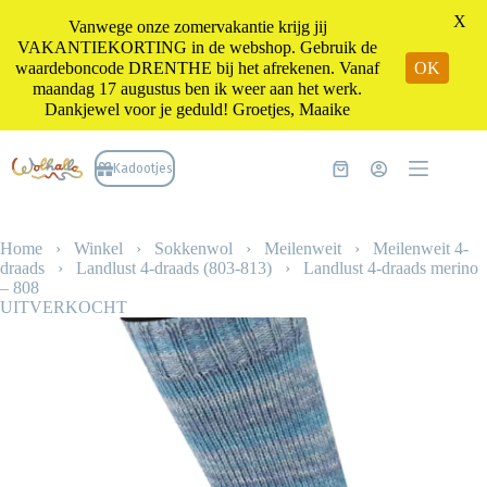
X
Vanwege onze zomervakantie krijg jij
VAKANTIEKORTING in de webshop. Gebruik de
waardeboncode DRENTHE bij het afrekenen. Vanaf
OK
maandag 17 augustus ben ik weer aan het werk.
Dankjewel voor je geduld! Groetjes, Maaike
Ga
naar
Kadootjes
Winkelwagen
de
inhoud
Home
›
Winkel
›
Sokkenwol
›
Meilenweit
›
Meilenweit 4-
draads
›
Landlust 4-draads (803-813)
›
Landlust 4-draads merino
– 808
UITVERKOCHT