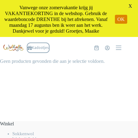
X
Vanwege onze zomervakantie krijg jij
VAKANTIEKORTING in de webshop. Gebruik de
waardeboncode DRENTHE bij het afrekenen. Vanaf
OK
maandag 17 augustus ben ik weer aan het werk.
Dankjewel voor je geduld! Groetjes, Maaike
Ga
naar
Kadootjes
Winkelwagen
de
inhoud
Geen producten gevonden die aan je selectie voldoen.
Winkel
Sokkenwol