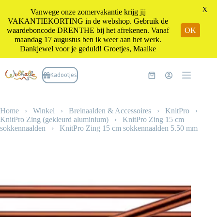
X
Vanwege onze zomervakantie krijg jij
VAKANTIEKORTING in de webshop. Gebruik de
waardeboncode DRENTHE bij het afrekenen. Vanaf
OK
maandag 17 augustus ben ik weer aan het werk.
Dankjewel voor je geduld! Groetjes, Maaike
Ga
naar
Kadootjes
Winkelwagen
de
inhoud
Home
›
Winkel
›
Breinaalden & Accessoires
›
KnitPro
›
KnitPro Zing (gekleurd aluminium)
›
KnitPro Zing 15 cm
sokkennaalden
›
KnitPro Zing 15 cm sokkennaalden 5.50 mm