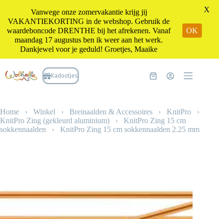
X
Vanwege onze zomervakantie krijg jij
VAKANTIEKORTING in de webshop. Gebruik de
waardeboncode DRENTHE bij het afrekenen. Vanaf
OK
maandag 17 augustus ben ik weer aan het werk.
Dankjewel voor je geduld! Groetjes, Maaike
Ga
naar
Kadootjes
Winkelwagen
de
inhoud
Home
›
Winkel
›
Breinaalden & Accessoires
›
KnitPro
›
KnitPro Zing (gekleurd aluminium)
›
KnitPro Zing 15 cm
sokkennaalden
›
KnitPro Zing 15 cm sokkennaalden 2.25 mm