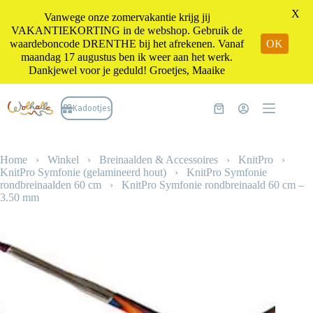
X
Vanwege onze zomervakantie krijg jij
VAKANTIEKORTING in de webshop. Gebruik de
waardeboncode DRENTHE bij het afrekenen. Vanaf
OK
maandag 17 augustus ben ik weer aan het werk.
Dankjewel voor je geduld! Groetjes, Maaike
Ga
naar
Kadootjes
Winkelwagen
de
inhoud
Home
›
Winkel
›
Breinaalden & Accessoires
›
KnitPro
›
KnitPro Symfonie (gelamineerd hout)
›
KnitPro Symfonie
rondbreinaalden 60 cm
›
KnitPro Symfonie rondbreinaald 60 cm –
3.50 mm