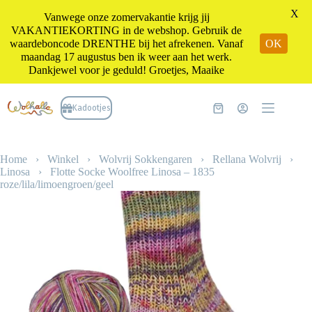
X
Vanwege onze zomervakantie krijg jij
VAKANTIEKORTING in de webshop. Gebruik de
waardeboncode DRENTHE bij het afrekenen. Vanaf
OK
maandag 17 augustus ben ik weer aan het werk.
Dankjewel voor je geduld! Groetjes, Maaike
Ga
naar
Kadootjes
Winkelwagen
de
inhoud
Home
›
Winkel
›
Wolvrij Sokkengaren
›
Rellana Wolvrij
›
Linosa
›
Flotte Socke Woolfree Linosa – 1835
roze/lila/limoengroen/geel