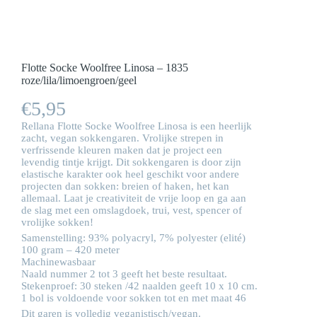
Flotte Socke Woolfree Linosa – 1835
roze/lila/limoengroen/geel
€
5,95
Rellana Flotte Socke Woolfree Linosa is een heerlijk
zacht, vegan sokkengaren. Vrolijke strepen in
verfrissende kleuren maken dat je project een
levendig tintje krijgt. Dit sokkengaren is door zijn
elastische karakter ook heel geschikt voor andere
projecten dan sokken: breien of haken, het kan
allemaal. Laat je creativiteit de vrije loop en ga aan
de slag met een omslagdoek, trui, vest, spencer of
vrolijke sokken!
Samenstelling: 93% polyacryl, 7% polyester (elité)
100 gram – 420 meter
Machinewasbaar
Naald nummer 2 tot 3 geeft het beste resultaat.
Stekenproef: 30 steken /42 naalden geeft 10 x 10 cm.
1 bol is voldoende voor sokken tot en met maat 46
Dit garen is volledig veganistisch/vegan.