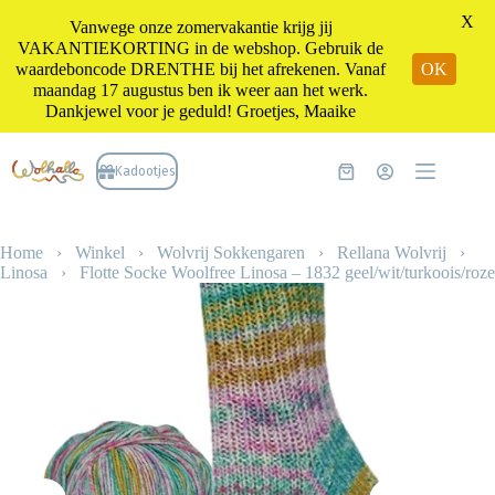
X
Vanwege onze zomervakantie krijg jij
VAKANTIEKORTING in de webshop. Gebruik de
waardeboncode DRENTHE bij het afrekenen. Vanaf
OK
maandag 17 augustus ben ik weer aan het werk.
Dankjewel voor je geduld! Groetjes, Maaike
Ga
naar
Kadootjes
Winkelwagen
de
inhoud
Home
›
Winkel
›
Wolvrij Sokkengaren
›
Rellana Wolvrij
›
Linosa
›
Flotte Socke Woolfree Linosa – 1832 geel/wit/turkoois/roze