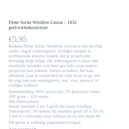
Flotte Socke Woolfree Linosa – 1832
geel/wit/turkoois/roze
€
5,95
Rellana Flotte Socke Woolfree Linosa is een heerlijk
zacht, vegan sokkengaren. Vrolijke strepen in
verfrissende kleuren maken dat je project een
levendig tintje krijgt. Dit sokkengaren is door zijn
elastische karakter ook heel geschikt voor andere
projecten dan sokken: breien of haken, het kan
allemaal. Laat je creativiteit de vrije loop en ga aan
de slag met een omslagdoek, trui, vest, spencer of
vrolijke sokken!
Samenstelling: 93% polyacryl, 7% polyester (elité)
100 gram – 420 meter
Machinewasbaar
Naald nummer 2 tot 3 geeft het beste resultaat.
Stekenproef: 30 steken /42 naalden geeft 10 x 10 cm.
1 bol is voldoende voor sokken tot en met maat 46
Dit garen is volledig veganistisch/vegan.
2 op voorraad