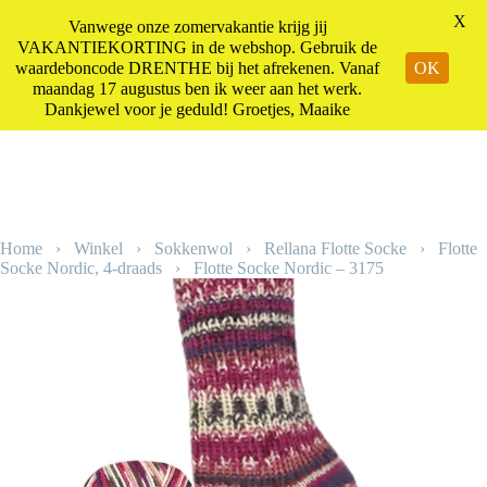
X
Vanwege onze zomervakantie krijg jij
Kadootjes
Winkelwagen
VAKANTIEKORTING in de webshop. Gebruik de
waardeboncode DRENTHE bij het afrekenen. Vanaf
OK
maandag 17 augustus ben ik weer aan het werk.
Dankjewel voor je geduld! Groetjes, Maaike
Ga
naar
de
inhoud
Home
›
Winkel
›
Sokkenwol
›
Rellana Flotte Socke
›
Flotte
Socke Nordic, 4-draads
›
Flotte Socke Nordic – 3175