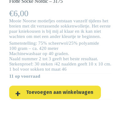
Flotte Socke Nordic – 3175
€
6,00
Mooie Noorse motiefjes ontstaan vanzelf tijdens het
breien met dit verrassende sokkenwolletje. Het eerste
paar kniekousen is bij mij al klaar en ik kan niet
wachten om met een ander kleurtje te beginnen.
Samenstelling: 75% scheerwol/25% polyamide
100 gram – ca. 420 meter
Machinewasbaar op 40 graden.
Naald nummer 2 tot 3 geeft het beste resultaat.
Stekenproef: 30 steken /42 naalden geeft 10 x 10 cm.
1 bol voor sokken tot maat 46
11 op voorraad
Toevoegen aan winkelwagen