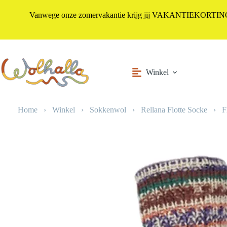
Vanwege onze zomervakantie krijg jij VAKANTIEKORTING i
Ga
naar
de
inhoud
Winkel
Home
›
Winkel
›
Sokkenwol
›
Rellana Flotte Socke
›
F