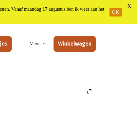
X
n. Vanaf maandag 17 augustus ben ik weer aan het
OK
jes
Winkelwagen
Menu