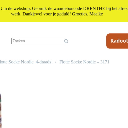
n de webshop. Gebruik de waardeboncode DRENTHE bij het afrekene
werk. Dankjewel voor je geduld! Groetjes, Maaike
Kadoot
Geen
resultaten
lotte Socke Nordic, 4-draads
›
Flotte Socke Nordic – 3171