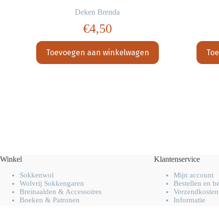
Deken Brenda
€
4,50
Toevoegen aan winkelwagen
Toe
Winkel
Klantenservice
Sokkenwol
Mijn account
Wolvrij Sokkengaren
Bestellen en b
Breinaalden & Accessoires
Verzendkosten
Boeken & Patronen
Informatie
Overig handwerk garen
FAQ
Opruiming & Uitverkoop
Contact opne