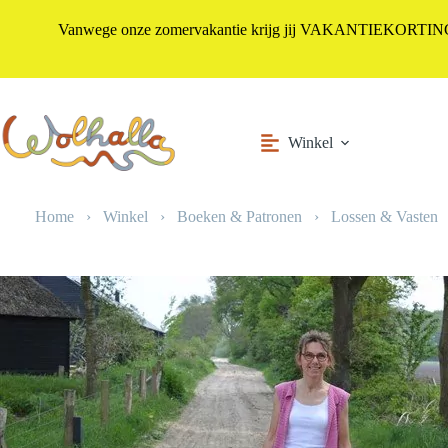
Vanwege onze zomervakantie krijg jij VAKANTIEKORTING i
Ga
naar
de
inhoud
Winkel
Home
›
Winkel
›
Boeken & Patronen
›
Lossen & Vasten