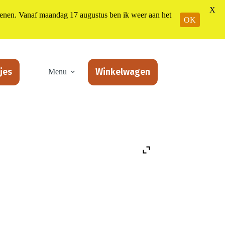
X
n. Vanaf maandag 17 augustus ben ik weer aan het
OK
jes
Winkelwagen
Menu