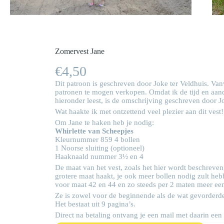
Zomervest Jane
€
4,50
Dit patroon is geschreven door Joke ter Veldhuis. V
patronen te mogen verkopen. Omdat ik de tijd en aanda
hieronder leest, is de omschrijving geschreven door J
Wat haakte ik met ontzettend veel plezier aan dit vest
Om Jane te haken heb je nodig:
Whirlette van Scheepjes
Kleurnummer 859 4 bollen
1 Noorse sluiting (optioneel)
Haaknaald nummer 3½ en 4
De maat van het vest, zoals het hier wordt beschreven,
grotere maat haakt, je ook meer bollen nodig zult heb
voor maat 42 en 44 en zo steeds per 2 maten meer een
Ze is zowel voor de beginnende als de wat gevorderd
Het bestaat uit 9 pagina’s.
Direct na betaling ontvang je een mail met daarin een