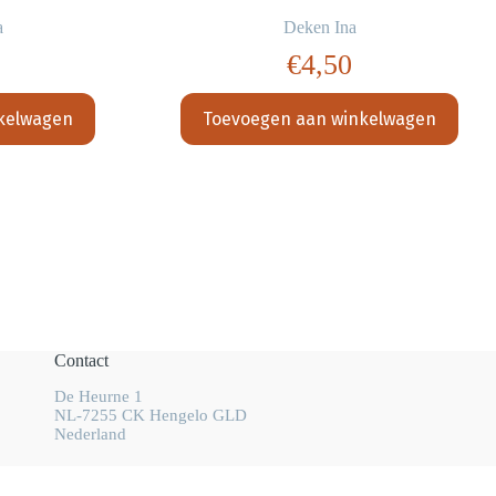
a
Deken Ina
€
4,50
kelwagen
Toevoegen aan winkelwagen
Contact
De Heurne 1
NL-7255 CK Hengelo GLD
Nederland
info@wolhalla.nl