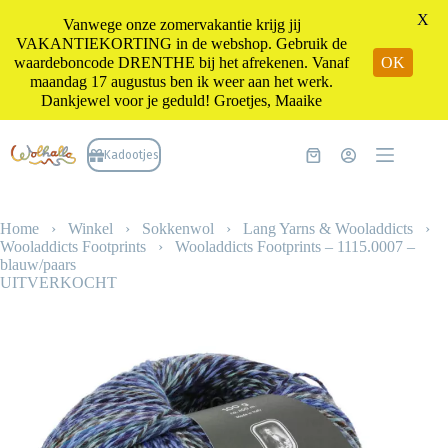
X
Vanwege onze zomervakantie krijg jij
VAKANTIEKORTING in de webshop. Gebruik de
waardeboncode DRENTHE bij het afrekenen. Vanaf
OK
maandag 17 augustus ben ik weer aan het werk.
Dankjewel voor je geduld! Groetjes, Maaike
Ga
naar
Kadootjes
Winkelwagen
de
inhoud
Home
›
Winkel
›
Sokkenwol
›
Lang Yarns & Wooladdicts
›
Wooladdicts Footprints
›
Wooladdicts Footprints – 1115.0007 –
blauw/paars
UITVERKOCHT