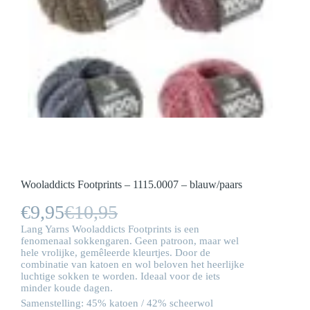
Wooladdicts Footprints – 1115.0007 – blauw/paars
€
9,95
€
10,95
Oorspronkelijke
Huidige
Lang Yarns Wooladdicts Footprints is een
prijs
prijs
fenomenaal sokkengaren. Geen patroon, maar wel
hele vrolijke, gemêleerde kleurtjes. Door de
was:
is:
combinatie van katoen en wol beloven het heerlijke
luchtige sokken te worden. Ideaal voor de iets
€10,95.
€9,95.
minder koude dagen.
Samenstelling: 45% katoen / 42% scheerwol