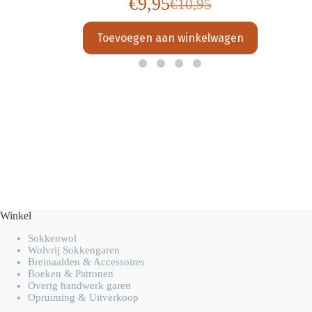
€
9,95
€
10,95
Oorspronkelijke
Huidige
prijs
prijs
Toevoegen aan winkelwagen
was:
is:
€10,95.
€9,95.
Winkel
Sokkenwol
Wolvrij Sokkengaren
Breinaalden & Accessoires
Boeken & Patronen
Overig handwerk garen
Opruiming & Uitverkoop