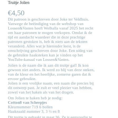
Truitje Jolien
€
4,50
Dit patroon is geschreven door Joke ter Veldhuis.
Vanwege de beëindiging van de webshop van
Lossen&Vasten heeft Wolhalla vanaf 2025 het recht
om haar patronen te mogen verkopen. Omdat ik de
tijd en aandacht waardeer die in deze prachtige
patronen gestoken is, heb ik niets aan de teksten
veranderd. Alles wat je hieronder leest, is de
omschrijving geschreven door Joke. Een uitleg van
de gebruikte haaksteken kan je vinden op het
YouTube-kanaal van Lossen&Vasten.
Jolien is de naam die ik aan dit truitje gaf! Ik kon
gewoon niet anders. Ik werd zo blij van deze steken,
van de kleur en het heerlijke, zomerse garen dat ik
ervoor gebruikte.
Jolien is een vrolijke naam, een naam die precies bij
dit ontwerp past. Je zult er veel plezier van hebben,
zowel van het haken als van het dragen.
Om Jolien te haken heb je nodig:
Cotton8 van Scheepjes
Kleurnummer 719 6 bollen
Haaknaald nummer 3, 3 ½ en 8
Dit truitje is gehaakt in maat 36. Ze is eenvoudig te