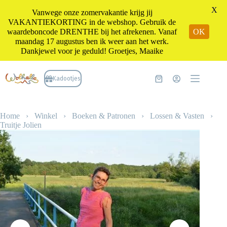
X
Vanwege onze zomervakantie krijg jij
VAKANTIEKORTING in de webshop. Gebruik de
waardeboncode DRENTHE bij het afrekenen. Vanaf
OK
maandag 17 augustus ben ik weer aan het werk.
Dankjewel voor je geduld! Groetjes, Maaike
Ga
naar
Kadootjes
Winkelwagen
de
inhoud
Home
›
Winkel
›
Boeken & Patronen
›
Lossen & Vasten
›
Truitje Jolien