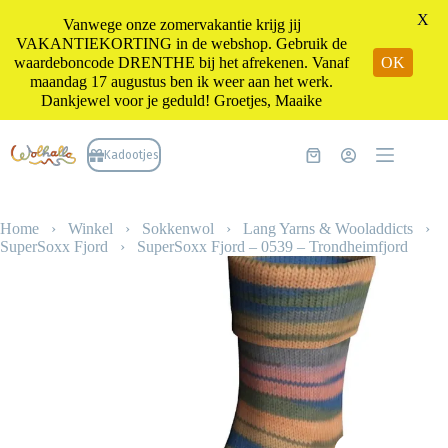
X
Vanwege onze zomervakantie krijg jij
VAKANTIEKORTING in de webshop. Gebruik de
waardeboncode DRENTHE bij het afrekenen. Vanaf
OK
maandag 17 augustus ben ik weer aan het werk.
Dankjewel voor je geduld! Groetjes, Maaike
Ga
naar
Kadootjes
Winkelwagen
de
inhoud
Home
›
Winkel
›
Sokkenwol
›
Lang Yarns & Wooladdicts
›
SuperSoxx Fjord
›
SuperSoxx Fjord – 0539 – Trondheimfjord