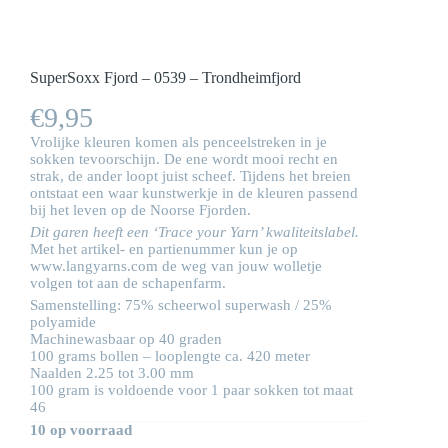
SuperSoxx Fjord – 0539 – Trondheimfjord
€
9,95
Vrolijke kleuren komen als penceelstreken in je
sokken tevoorschijn. De ene wordt mooi recht en
strak, de ander loopt juist scheef. Tijdens het breien
ontstaat een waar kunstwerkje in de kleuren passend
bij het leven op de Noorse Fjorden.
Dit garen heeft een ‘Trace your Yarn’ kwaliteitslabel.
Met het artikel- en partienummer kun je op
www.langyarns.com
de weg van jouw wolletje
volgen tot aan de schapenfarm.
Samenstelling: 75% scheerwol superwash / 25%
polyamide
Machinewasbaar op 40 graden
100 grams bollen – looplengte ca. 420 meter
Naalden 2.25 tot 3.00 mm
100 gram is voldoende voor 1 paar sokken tot maat
46
10 op voorraad