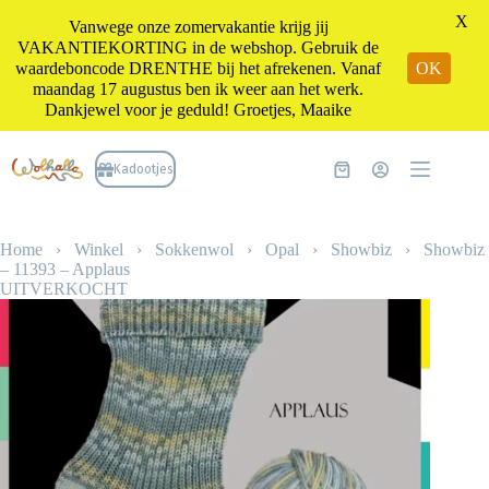
X
Vanwege onze zomervakantie krijg jij
VAKANTIEKORTING in de webshop. Gebruik de
waardeboncode DRENTHE bij het afrekenen. Vanaf
OK
maandag 17 augustus ben ik weer aan het werk.
Dankjewel voor je geduld! Groetjes, Maaike
Ga
naar
Kadootjes
Winkelwagen
de
inhoud
Home
›
Winkel
›
Sokkenwol
›
Opal
›
Showbiz
›
Showbiz
– 11393 – Applaus
UITVERKOCHT