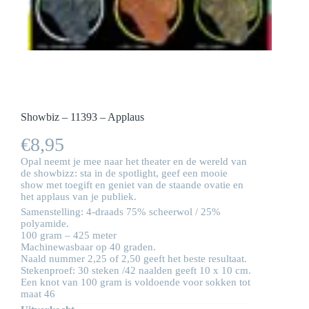
Showbiz – 11393 – Applaus
€
8,95
Opal neemt je mee naar het theater en de wereld van
de showbizz: sta in de spotlight, geef een mooie
show met toegift en geniet van de staande ovatie en
het applaus van je publiek.
Samenstelling: 4-draads 75% scheerwol / 25%
polyamide.
100 gram – 425 meter
Machinewasbaar op 40 graden.
Naald nummer 2,25 of 2,50 geeft het beste resultaat.
Stekenproef: 30 steken /42 naalden geeft 10 x 10 cm.
Een knot van 100 gram is voldoende voor sokken tot
maat 46