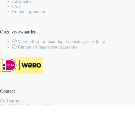
Informatie
FAQ
Contact opnemen
Onze voorwaarden
Verzending op maandag, woensdag en vrijdag
Binnen 14 dagen retourgarantie
Contact
De Heurne 1
NL-7255 CK Hengelo GLD
Nederland
info@wolhalla.nl
+31 (0)657349751
Copyright 2003-2026 Wolhalla
-
Algemene voorwaarden
-