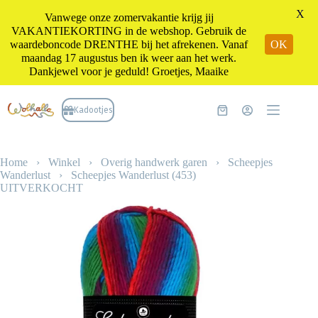
X
Vanwege onze zomervakantie krijg jij
VAKANTIEKORTING in de webshop. Gebruik de
waardeboncode DRENTHE bij het afrekenen. Vanaf
OK
maandag 17 augustus ben ik weer aan het werk.
Dankjewel voor je geduld! Groetjes, Maaike
Ga
naar
Kadootjes
Winkelwagen
de
inhoud
Home
›
Winkel
›
Overig handwerk garen
›
Scheepjes
Wanderlust
›
Scheepjes Wanderlust (453)
UITVERKOCHT