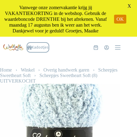
X
Vanwege onze zomervakantie krijg jij
VAKANTIEKORTING in de webshop. Gebruik de
waardeboncode DRENTHE bij het afrekenen. Vanaf
OK
maandag 17 augustus ben ik weer aan het werk.
Dankjewel voor je geduld! Groetjes, Maaike
Ga
naar
Kadootjes
Winkelwagen
de
inhoud
Home
›
Winkel
›
Overig handwerk garen
›
Scheepjes
Sweetheart Soft
›
Scheepjes Sweetheart Soft (8)
UITVERKOCHT