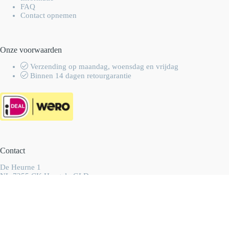
FAQ
Contact opnemen
Onze voorwaarden
Verzending op maandag, woensdag en vrijdag
Binnen 14 dagen retourgarantie
Contact
De Heurne 1
NL-7255 CK Hengelo GLD
Nederland
info@wolhalla.nl
+31 (0)657349751
Copyright 2003-2026 Wolhalla
-
Algemene voorwaarden
-