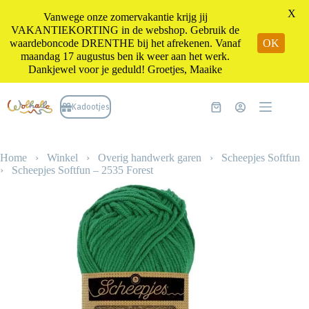
X
Vanwege onze zomervakantie krijg jij
VAKANTIEKORTING in de webshop. Gebruik de
waardeboncode DRENTHE bij het afrekenen. Vanaf
OK
maandag 17 augustus ben ik weer aan het werk.
Dankjewel voor je geduld! Groetjes, Maaike
Ga
naar
Kadootjes
Winkelwagen
de
inhoud
Home
›
Winkel
›
Overig handwerk garen
›
Scheepjes Softfun
›
Scheepjes Softfun – 2535 Forest