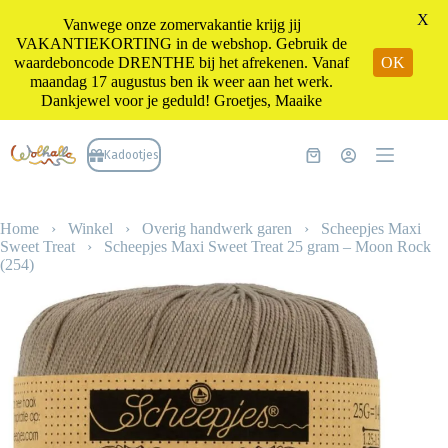
X
Vanwege onze zomervakantie krijg jij
VAKANTIEKORTING in de webshop. Gebruik de
waardeboncode DRENTHE bij het afrekenen. Vanaf
OK
maandag 17 augustus ben ik weer aan het werk.
Dankjewel voor je geduld! Groetjes, Maaike
Ga
naar
Kadootjes
Winkelwagen
de
inhoud
Home
›
Winkel
›
Overig handwerk garen
›
Scheepjes Maxi
Sweet Treat
›
Scheepjes Maxi Sweet Treat 25 gram – Moon Rock
(254)