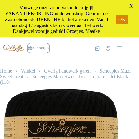
X
Vanwege onze zomervakantie krijg jij
VAKANTIEKORTING in de webshop. Gebruik de
waardeboncode DRENTHE bij het afrekenen. Vanaf
OK
maandag 17 augustus ben ik weer aan het werk.
Dankjewel voor je geduld! Groetjes, Maaike
Ga
naar
Kadootjes
Winkelwagen
de
inhoud
Home
›
Winkel
›
Overig handwerk garen
›
Scheepjes Maxi
Sweet Treat
›
Scheepjes Maxi Sweet Treat 25 gram – Jet Black
(110)