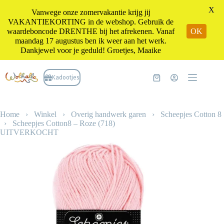
X
Vanwege onze zomervakantie krijg jij
VAKANTIEKORTING in de webshop. Gebruik de
waardeboncode DRENTHE bij het afrekenen. Vanaf
OK
maandag 17 augustus ben ik weer aan het werk.
Dankjewel voor je geduld! Groetjes, Maaike
Ga
naar
Kadootjes
Winkelwagen
de
inhoud
Home
›
Winkel
›
Overig handwerk garen
›
Scheepjes Cotton 8
›
Scheepjes Cotton8 – Roze (718)
UITVERKOCHT