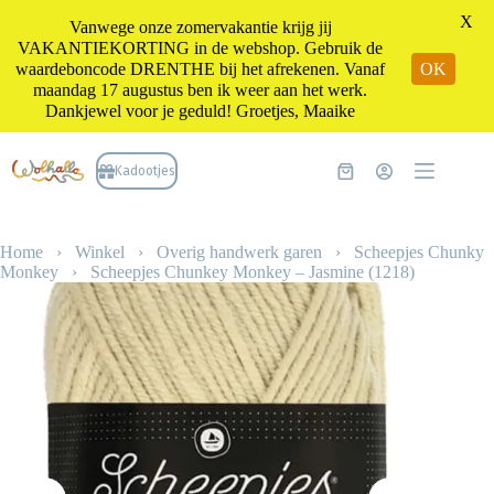
X
Vanwege onze zomervakantie krijg jij
VAKANTIEKORTING in de webshop. Gebruik de
waardeboncode DRENTHE bij het afrekenen. Vanaf
OK
maandag 17 augustus ben ik weer aan het werk.
Dankjewel voor je geduld! Groetjes, Maaike
Ga
naar
Kadootjes
Winkelwagen
de
inhoud
Home
›
Winkel
›
Overig handwerk garen
›
Scheepjes Chunky
Monkey
›
Scheepjes Chunkey Monkey – Jasmine (1218)