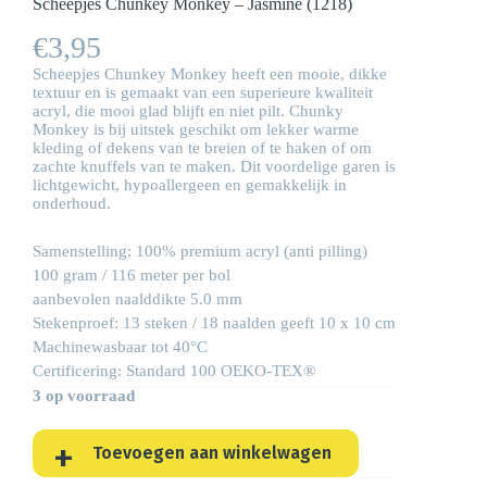
Scheepjes Chunkey Monkey – Jasmine (1218)
€
3,95
Scheepjes Chunkey Monkey heeft een mooie, dikke
textuur en is gemaakt van een superieure kwaliteit
acryl, die mooi glad blijft en niet pilt. Chunky
Monkey is bij uitstek geschikt om lekker warme
kleding of dekens van te breien of te haken of om
zachte knuffels van te maken. Dit voordelige garen is
lichtgewicht, hypoallergeen en gemakkelijk in
onderhoud.
Samenstelling: 100% premium acryl (anti pilling)
100 gram / 116 meter per bol
aanbevolen naalddikte 5.0 mm
Stekenproef: 13 steken / 18 naalden geeft 10 x 10 cm
Machinewasbaar tot 40°C
Certificering: Standard 100 OEKO-TEX®
3 op voorraad
Toevoegen aan winkelwagen