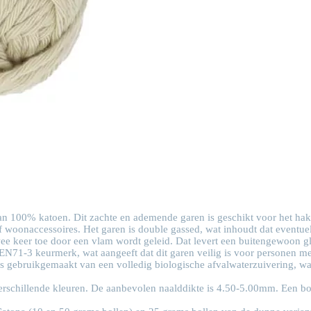
van 100% katoen. Dit zachte en ademende garen is geschikt voor het ha
 woonaccessoires. Het garen is double gassed, wat inhoudt dat eventuel
wee keer toe door een vlam wordt geleid. Dat levert een buitengewoon gl
et EN71-3 keurmerk, wat aangeeft dat dit garen veilig is voor personen 
is gebruikgemaakt van een volledig biologische afvalwaterzuivering, wa
9 verschillende kleuren. De aanbevolen naalddikte is 4.50-5.00mm. Een 