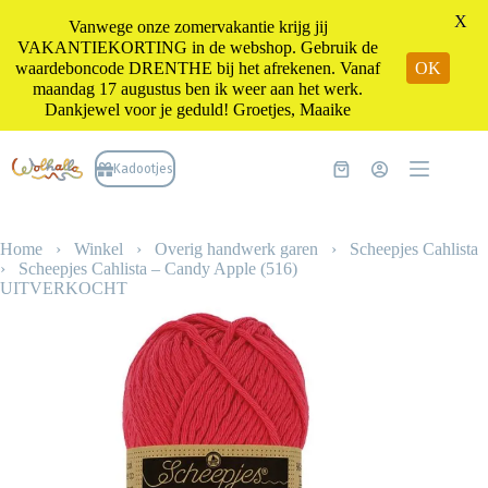
X
Vanwege onze zomervakantie krijg jij
VAKANTIEKORTING in de webshop. Gebruik de
waardeboncode DRENTHE bij het afrekenen. Vanaf
OK
maandag 17 augustus ben ik weer aan het werk.
Dankjewel voor je geduld! Groetjes, Maaike
Ga
naar
Kadootjes
Winkelwagen
de
inhoud
Home
›
Winkel
›
Overig handwerk garen
›
Scheepjes Cahlista
›
Scheepjes Cahlista – Candy Apple (516)
UITVERKOCHT