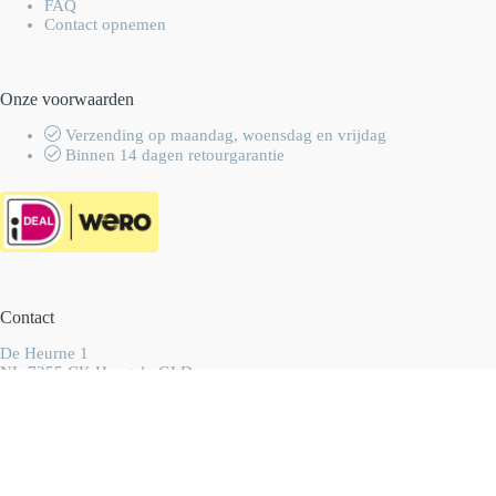
FAQ
Contact opnemen
Onze voorwaarden
Verzending op maandag, woensdag en vrijdag
Binnen 14 dagen retourgarantie
Contact
De Heurne 1
NL-7255 CK Hengelo GLD
Nederland
info@wolhalla.nl
+31 (0)657349751
Copyright 2003-2026 Wolhalla
-
Algemene voorwaarden
-
Privacyverklaring
- Ontwikkeld door
Best4u Group B.V.