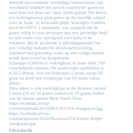
inhoudt dat eventuele overtollige katoenvezels zijn
verwijderd middels het proces waarbij het garen tot
twee keer toe door een vlam wordt geleid. Dat levert
een buitengewoon glad garen op dat heerlijk soepel
over de haak- of breinaald glijdt. Scheepjes Cahlista
heeft het EN71-3 keurmerk, wat aangeeft dat dit
garen veilig is voor personen met een gevoelige huid
en met name voor speelgoed voor baby?s en
kinderen. Bij de productie is gebruikgemaakt van
een volledig biologische afvalwaterzuivering,
waardoor het gebruikte water op een veilige manier
wordt gerecycled en hergebruikt.
Scheepjes Cahlista is verkrijgbaar in maar liefst 109
verschillende kleuren. De aanbevolen naalddikte is
4.50-5.00mm. Een bol Scheepjes Catona weegt 50
gram en heeft een looplengte van 85 meter (Aran
dikte).
Deze kleur is ook verkrijgbaar in de dunnere variant
Catona (10 en 50 grams bollen) en 25 grams bollen
van de dunne variant Maxi Sweet Treat.
https://wolhalla.nl/wp-
content/uploads/2024/06/1703-516-Aangepast.jpg,
https://wolhalla.nl/wp-
content/uploads/2024/06/catona516-Candy-Apple-
Aangepast.jpg
Uitverkocht