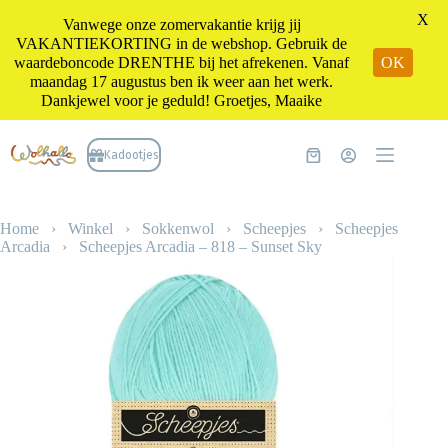
X
Vanwege onze zomervakantie krijg jij
VAKANTIEKORTING in de webshop. Gebruik de
waardeboncode DRENTHE bij het afrekenen. Vanaf
OK
maandag 17 augustus ben ik weer aan het werk.
Dankjewel voor je geduld! Groetjes, Maaike
Ga
naar
Kadootjes
Winkelwagen
de
inhoud
Home
›
Winkel
›
Sokkenwol
›
Scheepjes
›
Scheepjes
Arcadia
›
Scheepjes Arcadia – 818 – Sunset Sky