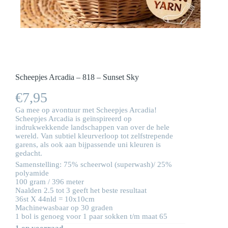
Scheepjes Arcadia – 818 – Sunset Sky
€
7,95
Ga mee op avontuur met Scheepjes Arcadia!
Scheepjes Arcadia is geïnspireerd op
indrukwekkende landschappen van over de hele
wereld. Van subtiel kleurverloop tot zelfstrepende
garens, als ook aan bijpassende uni kleuren is
gedacht.
Samenstelling: 75% scheerwol (superwash)/ 25%
polyamide
100 gram / 396 meter
Naalden 2.5 tot 3 geeft het beste resultaat
36st X 44nld = 10x10cm
Machinewasbaar op 30 graden
1 bol is genoeg voor 1 paar sokken t/m maat 65
1 op voorraad