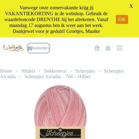
X
Vanwege onze zomervakantie krijg jij
VAKANTIEKORTING in de webshop. Gebruik de
waardeboncode DRENTHE bij het afrekenen. Vanaf
OK
maandag 17 augustus ben ik weer aan het werk.
Dankjewel voor je geduld! Groetjes, Maaike
Ga
naar
Kadootjes
Winkelwagen
de
inhoud
Home
›
Winkel
›
Sokkenwol
›
Scheepjes
›
Scheepjes
Arcadia
›
Scheepjes Arcadia – 706 – Hillier