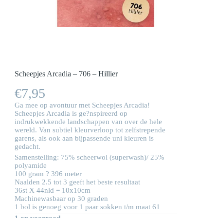
Scheepjes Arcadia – 706 – Hillier
€
7,95
Ga mee op avontuur met Scheepjes Arcadia!
Scheepjes Arcadia is ge?nspireerd op
indrukwekkende landschappen van over de hele
wereld. Van subtiel kleurverloop tot zelfstrepende
garens, als ook aan bijpassende uni kleuren is
gedacht.
Samenstelling: 75% scheerwol (superwash)/ 25%
polyamide
100 gram ? 396 meter
Naalden 2.5 tot 3 geeft het beste resultaat
36st X 44nld = 10x10cm
Machinewasbaar op 30 graden
1 bol is genoeg voor 1 paar sokken t/m maat 61
1 op voorraad