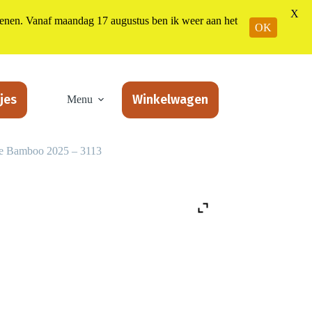
X
n. Vanaf maandag 17 augustus ben ik weer aan het
OK
jes
Winkelwagen
Menu
ree Bamboo 2025 – 3113