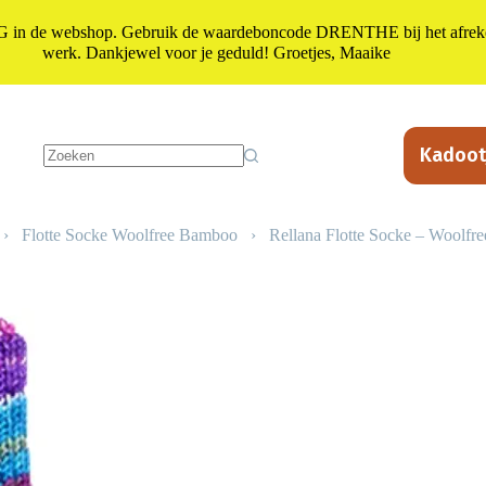
n de webshop. Gebruik de waardeboncode DRENTHE bij het afrekene
werk. Dankjewel voor je geduld! Groetjes, Maaike
Kadoot
Geen
resultaten
›
Flotte Socke Woolfree Bamboo
›
Rellana Flotte Socke – Woolf