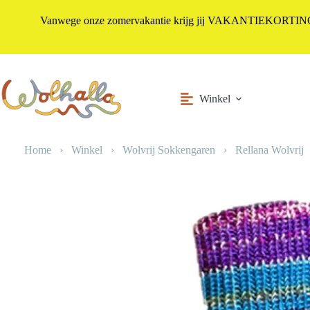
Vanwege onze zomervakantie krijg jij VAKANTIEKORTING i
Ga
naar
de
inhoud
Winkel
Home
›
Winkel
›
Wolvrij Sokkengaren
›
Rellana Wolvrij