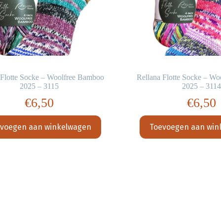
 Flotte Socke – Woolfree Bamboo
Rellana Flotte Socke – W
2025 – 3115
2025 – 3114
€
6,50
€
6,50
voegen aan winkelwagen
Toevoegen aan win