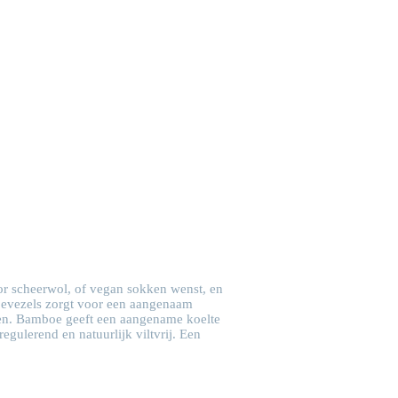
oor scheerwol, of vegan sokken wenst, en
boevezels zorgt voor een aangenaam
len. Bamboe geeft een aangename koelte
egulerend en natuurlijk viltvrij. Een