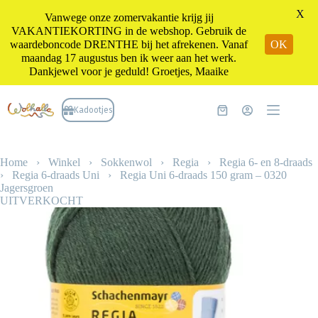
X
Vanwege onze zomervakantie krijg jij
VAKANTIEKORTING in de webshop. Gebruik de
waardeboncode DRENTHE bij het afrekenen. Vanaf
OK
maandag 17 augustus ben ik weer aan het werk.
Dankjewel voor je geduld! Groetjes, Maaike
Ga
naar
Kadootjes
Winkelwagen
de
inhoud
Home
›
Winkel
›
Sokkenwol
›
Regia
›
Regia 6- en 8-draads
›
Regia 6-draads Uni
›
Regia Uni 6-draads 150 gram – 0320
Jagersgroen
UITVERKOCHT