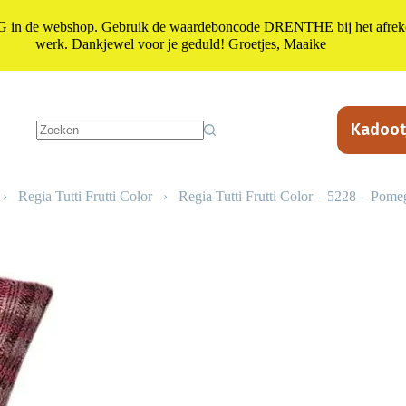
n de webshop. Gebruik de waardeboncode DRENTHE bij het afrekene
werk. Dankjewel voor je geduld! Groetjes, Maaike
Kadoot
Geen
resultaten
›
Regia Tutti Frutti Color
›
Regia Tutti Frutti Color – 5228 – Pome