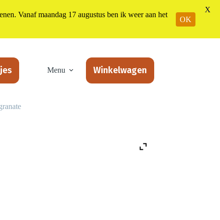
X
n. Vanaf maandag 17 augustus ben ik weer aan het
OK
jes
Winkelwagen
Menu
granate