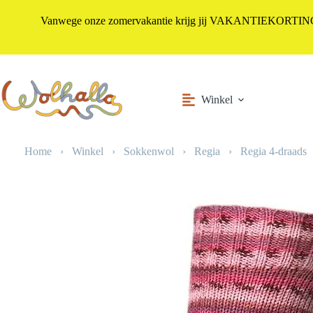
Vanwege onze zomervakantie krijg jij VAKANTIEKORTING i
Ga
naar
de
inhoud
Winkel
Home
›
Winkel
›
Sokkenwol
›
Regia
›
Regia 4-draads