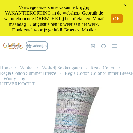
X
Vanwege onze zomervakantie krijg jij
VAKANTIEKORTING in de webshop. Gebruik de
waardeboncode DRENTHE bij het afrekenen. Vanaf
OK
maandag 17 augustus ben ik weer aan het werk.
Dankjewel voor je geduld! Groetjes, Maaike
Ga
naar
Kadootjes
Winkelwagen
de
inhoud
Home
›
Winkel
›
Wolvrij Sokkengaren
›
Regia Cotton
›
Regia Cotton Summer Breeze
›
Regia Cotton Color Summer Breeze
– Windy Day
UITVERKOCHT