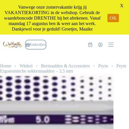
X
Vanwege onze zomervakantie krijg jij
VAKANTIEKORTING in de webshop. Gebruik de
waardeboncode DRENTHE bij het afrekenen. Vanaf
OK
maandag 17 augustus ben ik weer aan het werk.
Dankjewel voor je geduld! Groetjes, Maaike
Ga
naar
Kadootjes
Winkelwagen
de
inhoud
Home
›
Winkel
›
Breinaalden & Accessoires
›
Prym
›
Prym
Ergonomische sokkennaalden – 3,5 mm