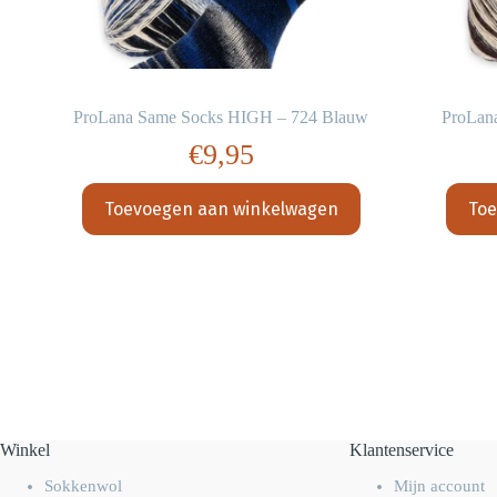
uin
ProLana Same Socks HIGH – 724 Blauw
ProLan
€
9,95
Toevoegen aan winkelwagen
Toe
Winkel
Klantenservice
Sokkenwol
Mijn account