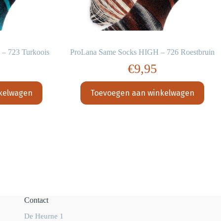
– 723 Turkoois
ProLana Same Socks HIGH – 726 Roestbruin
€
9,95
kelwagen
Toevoegen aan winkelwagen
Contact
De Heurne 1