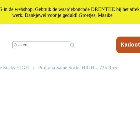
n de webshop. Gebruik de waardeboncode DRENTHE bij het afrekene
werk. Dankjewel voor je geduld! Groetjes, Maaike
Kadoot
Geen
resultaten
e Socks HIGH
›
ProLana Same Socks HIGH – 725 Roze