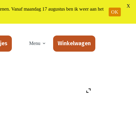
X
n. Vanaf maandag 17 augustus ben ik weer aan het
OK
jes
Winkelwagen
Menu