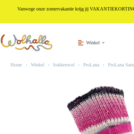
Vanwege onze zomervakantie krijg jij VAKANTIEKORTING i
Ga
naar
de
inhoud
Winkel
Home
›
Winkel
›
Sokkenwol
›
ProLana
›
ProLana Sam