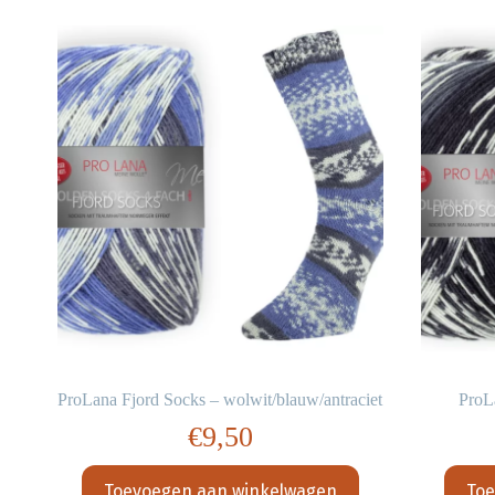
s
ProLana Fjord Socks – wolwit/blauw/antraciet
ProL
€
9,50
Toevoegen aan winkelwagen
Toe