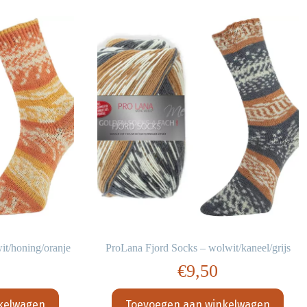
it/honing/oranje
ProLana Fjord Socks – wolwit/kaneel/grijs
€
9,50
kelwagen
Toevoegen aan winkelwagen