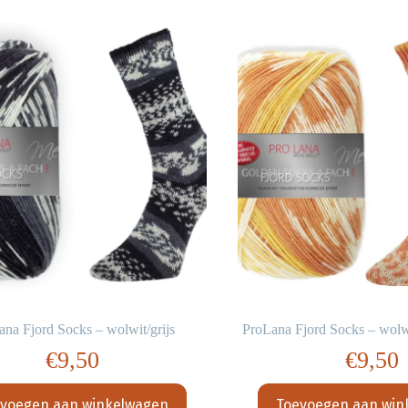
ana Fjord Socks – wolwit/grijs
ProLana Fjord Socks – wolw
€
9,50
€
9,50
voegen aan winkelwagen
Toevoegen aan win