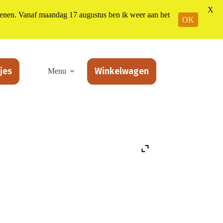
X
n. Vanaf maandag 17 augustus ben ik weer aan het
OK
jes
Winkelwagen
Menu