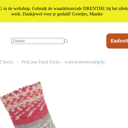
n de webshop. Gebruik de waardeboncode DRENTHE bij het afrekene
werk. Dankjewel voor je geduld! Groetjes, Maaike
Kadoot
Geen
resultaten
d Socks
›
ProLana Fjord Socks – wolwit/steenrood/grijs