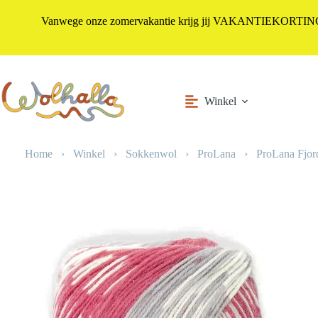
Vanwege onze zomervakantie krijg jij VAKANTIEKORTING i
Ga
naar
de
inhoud
Winkel
Home
›
Winkel
›
Sokkenwol
›
ProLana
›
ProLana Fjor