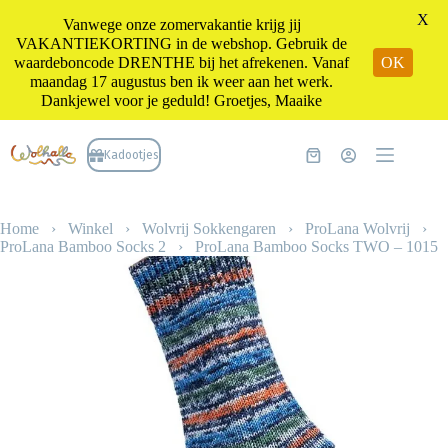
X
Vanwege onze zomervakantie krijg jij
VAKANTIEKORTING in de webshop. Gebruik de
waardeboncode DRENTHE bij het afrekenen. Vanaf
OK
maandag 17 augustus ben ik weer aan het werk.
Dankjewel voor je geduld! Groetjes, Maaike
Ga
naar
Kadootjes
Winkelwagen
de
inhoud
Home
›
Winkel
›
Wolvrij Sokkengaren
›
ProLana Wolvrij
›
ProLana Bamboo Socks 2
›
ProLana Bamboo Socks TWO – 1015