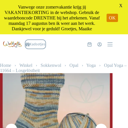
X
Vanwege onze zomervakantie krijg jij
VAKANTIEKORTING in de webshop. Gebruik de
waardeboncode DRENTHE bij het afrekenen. Vanaf
OK
maandag 17 augustus ben ik weer aan het werk.
Dankjewel voor je geduld! Groetjes, Maaike
Ga
naar
Kadootjes
Winkelwagen
de
inhoud
Home
›
Winkel
›
Sokkenwol
›
Opal
›
Yoga
›
Opal Yoga –
11664 – Losgelöstheit