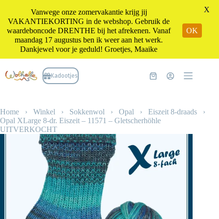
X
Vanwege onze zomervakantie krijg jij
VAKANTIEKORTING in de webshop. Gebruik de
waardeboncode DRENTHE bij het afrekenen. Vanaf
OK
maandag 17 augustus ben ik weer aan het werk.
Dankjewel voor je geduld! Groetjes, Maaike
Ga
naar
Kadootjes
Winkelwagen
de
inhoud
Home
›
Winkel
›
Sokkenwol
›
Opal
›
Eiszeit 8-draads
›
Opal XLarge 8-dr. Eiszeit – 11571 – Gletscherhöhle
UITVERKOCHT