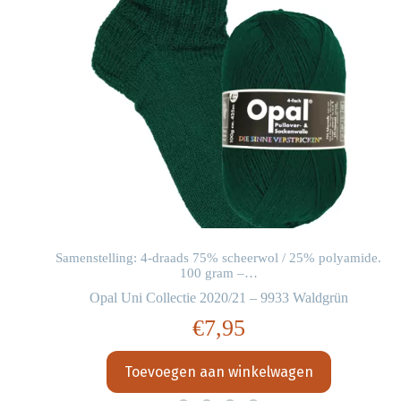
e.
Samenstelling: 4-draads 75% scheerwol / 25% polyamide.
100 gram –…
Opal Uni Collectie 2020/21 – 9933 Waldgrün
€
7,95
Toevoegen aan winkelwagen