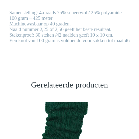
Samenstelling: 4-draads 75% scheerwol / 25% polyamide.
100 gram – 425 meter
Machinewasbaar op 40 graden.
Naald nummer 2,25 of 2,50 geeft het beste resultaat.
Stekenproef: 30 steken /42 naalden geeft 10 x 10 cm.
Een knot van 100 gram is voldoende voor sokken tot maat 46
Gerelateerde producten