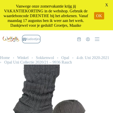
X
Vanwege onze zomervakantie krijg jij
VAKANTIEKORTING in de webshop. Gebruik de
waardeboncode DRENTHE bij het afrekenen. Vanaf
OK
maandag 17 augustus ben ik weer aan het werk.
Dankjewel voor je geduld! Groetjes, Maaike
Ga
naar
Kadootjes
Winkelwagen
de
inhoud
Home
›
Winkel
›
Sokkenwol
›
Opal
›
4-dr. Uni 2020-2021
›
Opal Uni Collectie 2020/21 – 9936 Rauch