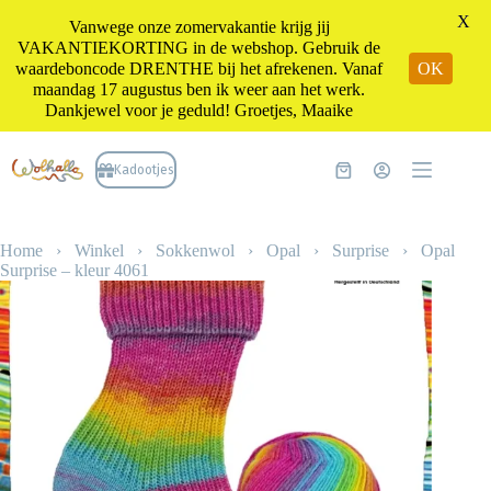
X
Vanwege onze zomervakantie krijg jij
VAKANTIEKORTING in de webshop. Gebruik de
waardeboncode DRENTHE bij het afrekenen. Vanaf
OK
maandag 17 augustus ben ik weer aan het werk.
Dankjewel voor je geduld! Groetjes, Maaike
Ga
naar
Kadootjes
Winkelwagen
de
inhoud
Home
›
Winkel
›
Sokkenwol
›
Opal
›
Surprise
›
Opal
Surprise – kleur 4061