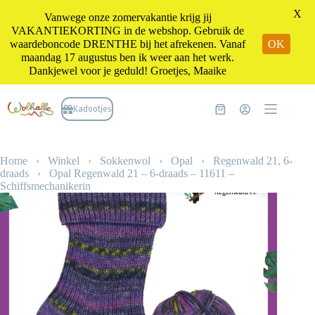
X
Vanwege onze zomervakantie krijg jij
VAKANTIEKORTING in de webshop. Gebruik de
waardeboncode DRENTHE bij het afrekenen. Vanaf
OK
maandag 17 augustus ben ik weer aan het werk.
Dankjewel voor je geduld! Groetjes, Maaike
Ga
naar
Kadootjes
Winkelwagen
de
inhoud
Home
›
Winkel
›
Sokkenwol
›
Opal
›
Regenwald 21, 6-
draads
›
Opal Regenwald 21 – 6-draads – 11611 –
Schiffsmechanikerin