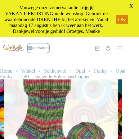
X
Vanwege onze zomervakantie krijg jij
VAKANTIEKORTING in de webshop. Gebruik de
waardeboncode DRENTHE bij het afrekenen. Vanaf
OK
maandag 17 augustus ben ik weer aan het werk.
Dankjewel voor je geduld! Groetjes, Maaike
Ga
naar
Kadootjes
Winkelwagen
de
inhoud
Home
›
Winkel
›
Sokkenwol
›
Opal
›
Funky
›
Opal
Funky – 11581 – singende Ballerinaschlappen