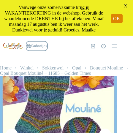
X
Vanwege onze zomervakantie krijg jij
VAKANTIEKORTING in de webshop. Gebruik de
waardeboncode DRENTHE bij het afrekenen. Vanaf
OK
maandag 17 augustus ben ik weer aan het werk.
Dankjewel voor je geduld! Groetjes, Maaike
Ga
naar
Kadootjes
Winkelwagen
de
inhoud
Home
›
Winkel
›
Sokkenwol
›
Opal
›
Bouquet Mouliné
›
Opal Bouquet Mouliné – 11685 – Golden Times