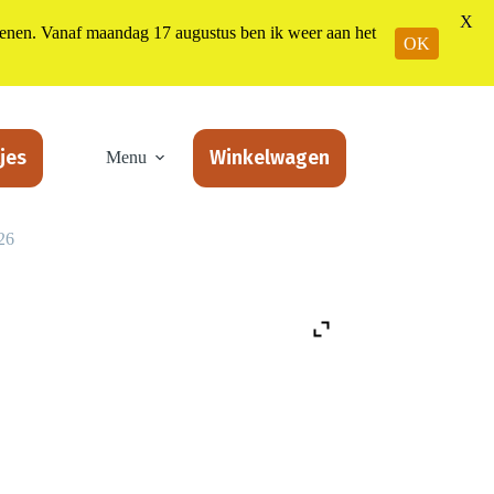
X
n. Vanaf maandag 17 augustus ben ik weer aan het
OK
jes
Winkelwagen
Menu
26