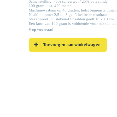
Samenstelling: 75% scheerwol / 25% polyamide
100 gram – ca. 420 meter
Machinewasbaar op 40 graden, liefst binnenste buiten
Naald nummer 2,5 tot 3 geeft het beste resultaat
Stekenproef: 30 steken/42 naalden geeft 10 x 10 cm
Een knot van 100 gram is voldoende voor sokken tot
9 op voorraad
Toevoegen aan winkelwagen