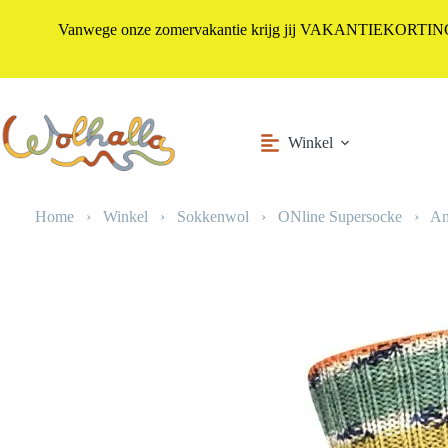
Vanwege onze zomervakantie krijg jij VAKANTIEKORTING i
Ga
naar
de
inhoud
Winkel
Home
›
Winkel
›
Sokkenwol
›
ONline Supersocke
›
Am