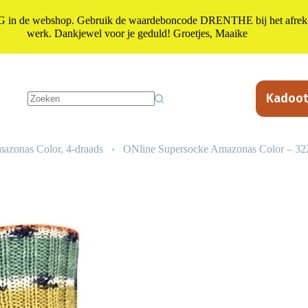
n de webshop. Gebruik de waardeboncode DRENTHE bij het afrekene
werk. Dankjewel voor je geduld! Groetjes, Maaike
Kadoot
Geen
resultaten
azonas Color, 4-draads
›
ONline Supersocke Amazonas Color – 32