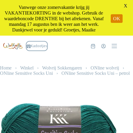
X
Vanwege onze zomervakantie krijg jij
VAKANTIEKORTING in de webshop. Gebruik de
waardeboncode DRENTHE bij het afrekenen. Vanaf
OK
maandag 17 augustus ben ik weer aan het werk.
Dankjewel voor je geduld! Groetjes, Maaike
Ga
naar
Kadootjes
Winkelwagen
de
inhoud
Home
›
Winkel
›
Wolvrij Sokkengaren
›
ONline wolvrij
›
ONline Sensitive Socks Uni
›
ONline Sensitive Socks Uni – petrol