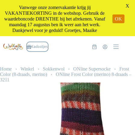
X
Vanwege onze zomervakantie krijg jij
VAKANTIEKORTING in de webshop. Gebruik de
waardeboncode DRENTHE bij het afrekenen. Vanaf
OK
maandag 17 augustus ben ik weer aan het werk.
Dankjewel voor je geduld! Groetjes, Maaike
Ga
naar
Kadootjes
Winkelwagen
de
inhoud
Home
›
Winkel
›
Sokkenwol
›
ONline Supersocke
›
Frost
Color (8-draads, merino)
›
ONline Frost Color (merino) 8-draads –
3211