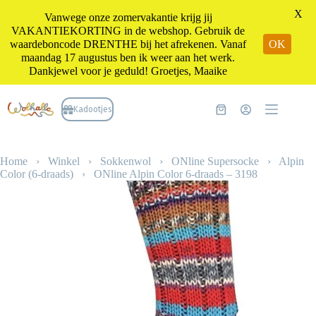
X
Vanwege onze zomervakantie krijg jij
VAKANTIEKORTING in de webshop. Gebruik de
waardeboncode DRENTHE bij het afrekenen. Vanaf
OK
maandag 17 augustus ben ik weer aan het werk.
Dankjewel voor je geduld! Groetjes, Maaike
Ga
naar
Kadootjes
Winkelwagen
de
inhoud
Home
›
Winkel
›
Sokkenwol
›
ONline Supersocke
›
Alpin
Color (6-draads)
›
ONline Alpin Color 6-draads – 3198