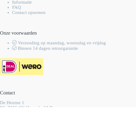
Informatie
FAQ
Contact opnemen
Onze voorwaarden
Verzending op maandag, woensdag en vrijdag
Binnen 14 dagen retourgarantie
Contact
De Heurne 1
NL-7255 CK Hengelo GLD
Nederland
info@wolhalla.nl
+31 (0)657349751
Copyright 2003-2026 Wolhalla
-
Algemene voorwaarden
-